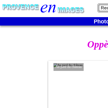
Phot
Oppè
Au pied du château