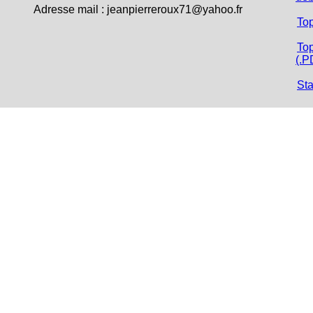
Adresse mail :
jeanpierreroux71@yahoo.fr
To
Top
(.P
Sta