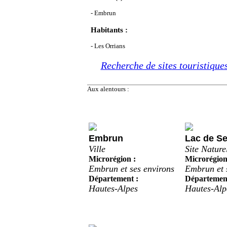
- Embrun
Habitants :
Les O
- Les Orrians
Recherche de sites touristiques
Aux alentours :
Embrun
Lac de S
Ville
Site Nature
Microrégion :
Microrégion
Embrun et ses environs
Embrun et 
Département :
Département
Hautes-Alpes
Hautes-Alp