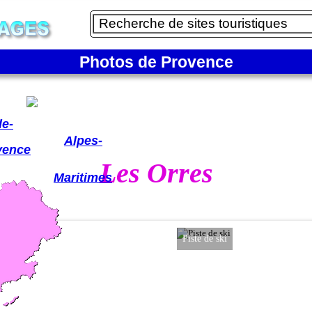
Photos de Provence
lpes
de-
Alpes-
vence
Les Orres
Maritimes
Piste de ski