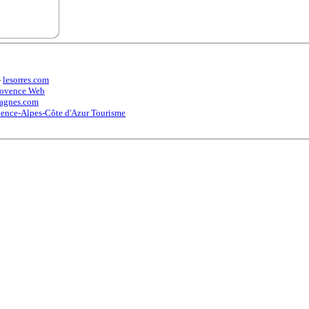
)
-
lesorres.com
rovence Web
 (5)
tagnes.com
ence-Alpes-Côte d'Azur Tourisme
) (6)