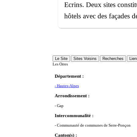
Ecrins. Deux sites consti
hôtels avec des façades d
Le Site
Sites Voisins
Recherches
Lien
Les Orres
Département :
- Hautes-Alpes
brun (Hautes-Alpes)
Arrondissement :
- Gap
Intercommunalité :
- Communauté de communes de Serre-Ponçon
Canton(s) :