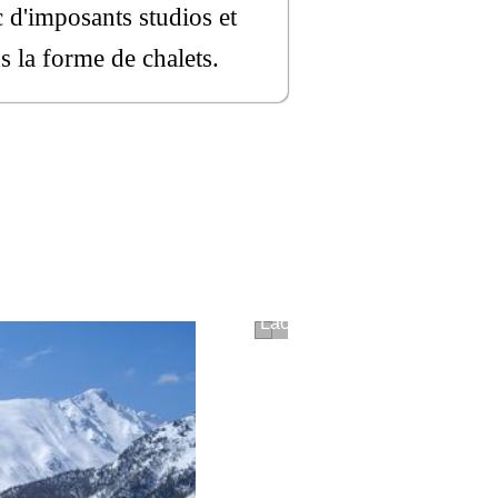
c d'imposants studios et
s la forme de chalets.
Serre-Ponçon (Hautes-Alpes)