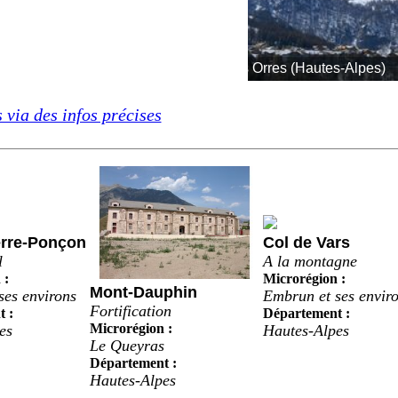
rres (Hautes-Alpes)
 via des infos précises
erre-Ponçon
Col de Vars
l
A la montagne
 :
Microrégion :
Mont-Dauphin
ses environs
Embrun et ses envir
Fortification
 :
Département :
Microrégion :
es
Hautes-Alpes
Le Queyras
Département :
Hautes-Alpes