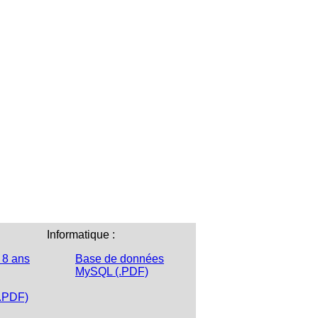
Informatique :
 8 ans
Base de données
MySQL (.PDF)
(.PDF)