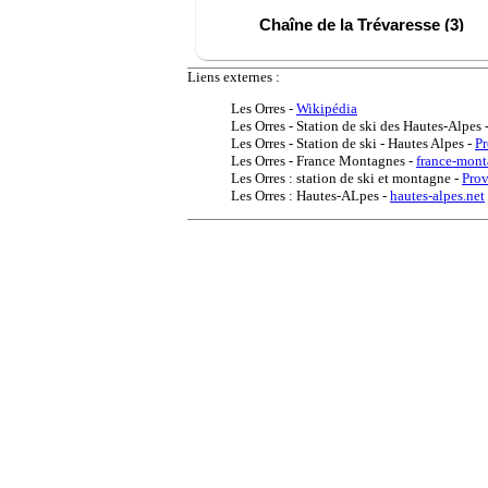
Chaîne de la Trévaresse (3)
Chaîne des Alpilles (13)
Liens externes :
Draguignan et ses environs (2
Les Orres
-
Wikipédia
Embrun et ses environs (4)
Les Orres - Station de ski des Hautes-Alpes
Les Orres - Station de ski - Hautes Alpes
-
P
En Drôme Provençale (Drôme)
Les Orres - France Montagnes
-
france-mon
Les Orres : station de ski et montagne
-
Prov
Gordes et ses environs (5)
Les Orres : Hautes-ALpes
-
hautes-alpes.net
Gorges de l'Ardèche (Ardèche
La Camargue (11)
La Côte Bleue (7)
La Montagnette (4)
Le Briançonnais (5)
Le Dévoluy (5)
Le Diois (Drôme) (6)
Le Luberon (9)