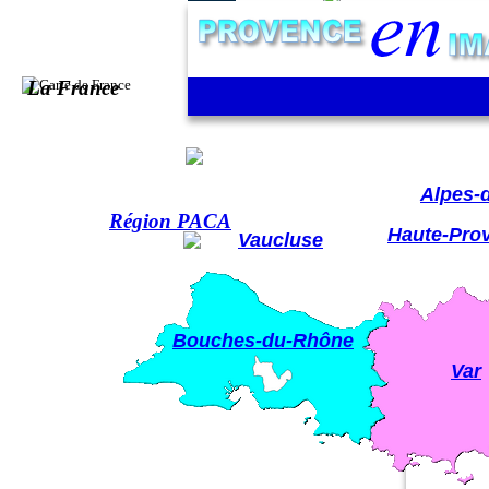
Les Orres -
La France
Hautes-A
Alpes-
Région PACA
Haute-Pro
Vaucluse
Bouches-du-Rhône
Var
s Ecrins et sur les Orres (le village)