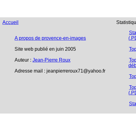
Accueil
Statistiq
Sta
A propos de provence-en-images
(.P
Site web publié en juin 2005
To
Auteur :
Jean-Pierre Roux
Top
déb
Adresse mail :
jeanpierreroux71@yahoo.fr
To
Top
(.P
Sta