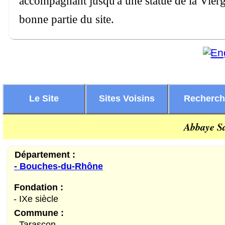
accompagnant jusqu'à une statue de la Vierg
bonne partie du site.
Le Site
Sites Voisins
Recherc
Abbaye Sa
Département :
- Bouches-du-Rhône
Fondation :
- IXe siècle
Commune :
- Tarascon