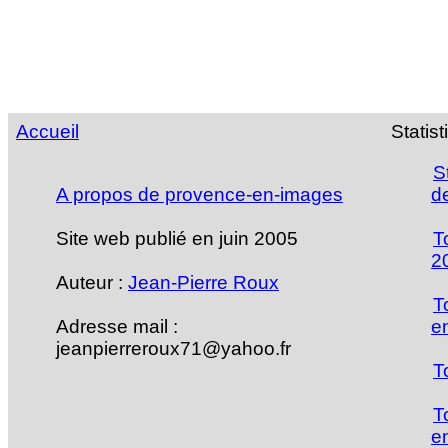
Accueil
Statis
S
A propos de provence-en-images
d
Site web publié en juin 2005
T
2
Auteur :
Jean-Pierre Roux
T
Adresse mail :
e
jeanpierreroux71@yahoo.fr
T
T
e