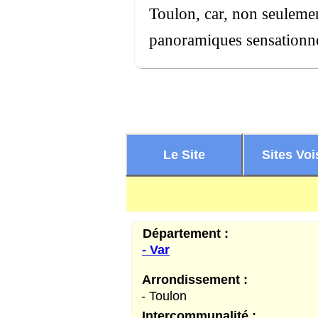
Toulon, car, non seulement
panoramiques sensationnel
Le Site
Sites Voi
Département :
- Var
Arrondissement :
- Toulon
Intercommunalité :