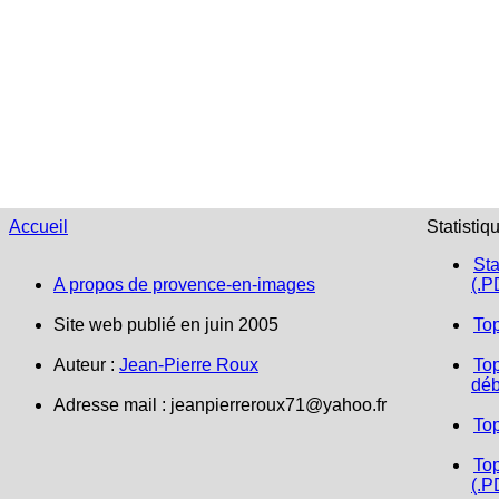
Accueil
Statistiq
Sta
A propos de provence-en-images
(.P
Site web publié en juin 2005
To
Auteur :
Jean-Pierre Roux
Top
déb
Adresse mail :
jeanpierreroux71@yahoo.fr
To
Top
(.P