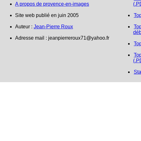
A propos de provence-en-images
(.P
Site web publié en juin 2005
To
Auteur :
Jean-Pierre Roux
Top
déb
Adresse mail :
jeanpierreroux71@yahoo.fr
To
Top
(.P
Sta