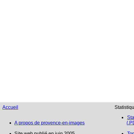
Accueil
Statistiq
Sta
A propos de provence-en-images
(.P
Site web publié en juin 2005
To