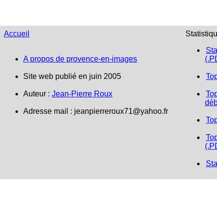
Accueil
Statistiq
Sta
A propos de provence-en-images
(.P
Site web publié en juin 2005
To
Auteur :
Jean-Pierre Roux
Top
déb
Adresse mail :
jeanpierreroux71@yahoo.fr
To
Top
(.P
Sta