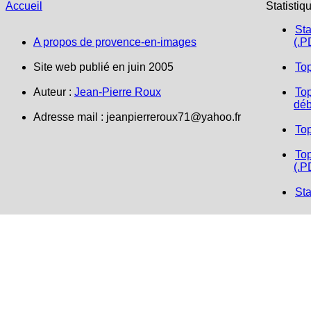
Accueil
Statistiq
Sta
A propos de provence-en-images
(.P
Site web publié en juin 2005
To
Auteur :
Jean-Pierre Roux
Top
déb
Adresse mail :
jeanpierreroux71@yahoo.fr
To
Top
(.P
Sta