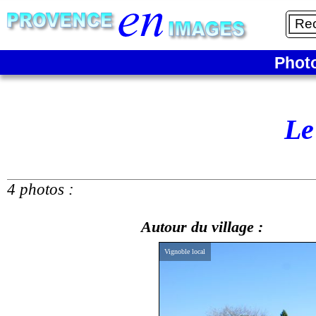
Phot
Le
4 photos :
Autour du village :
Vignoble local