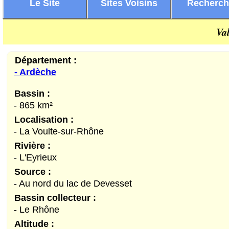
Le Site
Sites Voisins
Recherc
Va
Département :
- Ardèche
Bassin :
- 865 km²
Localisation :
- La Voulte-sur-Rhône
Rivière :
- L'Eyrieux
Source :
- Au nord du lac de Devesset
Bassin collecteur :
- Le Rhône
Altitude :