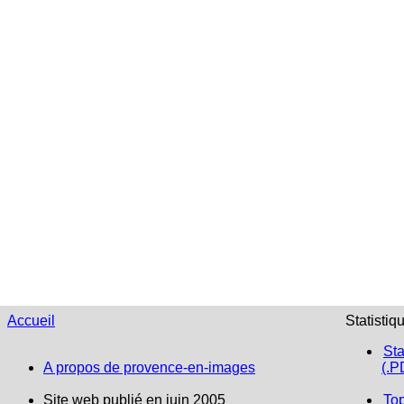
Accueil
Statistiq
Sta
A propos de provence-en-images
(.P
Site web publié en juin 2005
To