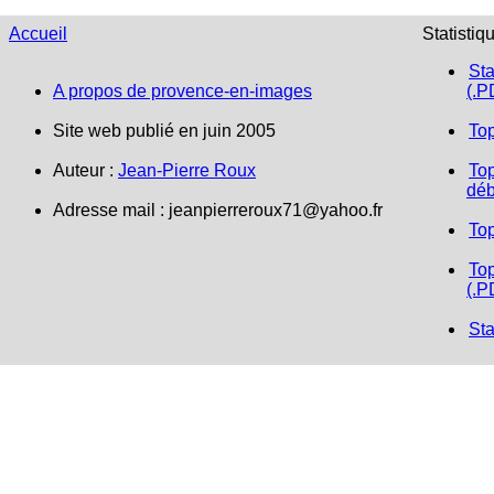
Accueil
Statistiq
Sta
A propos de provence-en-images
(.P
Site web publié en juin 2005
To
Auteur :
Jean-Pierre Roux
Top
déb
Adresse mail :
jeanpierreroux71@yahoo.fr
To
Top
(.P
Sta