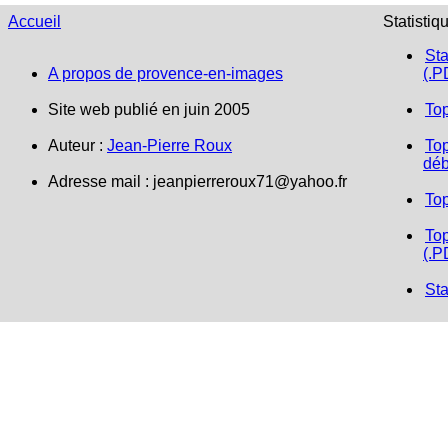
Accueil
Statistiq
Sta
A propos de provence-en-images
(.P
Site web publié en juin 2005
To
Auteur :
Jean-Pierre Roux
Top
déb
Adresse mail :
jeanpierreroux71@yahoo.fr
To
Top
(.P
Sta