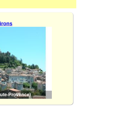
irons
aute-Provence)
Mane (Alpes-de-Haute-Provence)