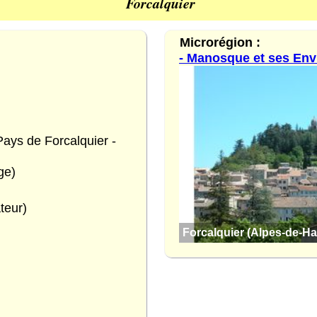
Forcalquier
Microrégion :
- Manosque et ses Env
ys de Forcalquier -
ge)
teur)
Forcalquier (Alpes-de-H