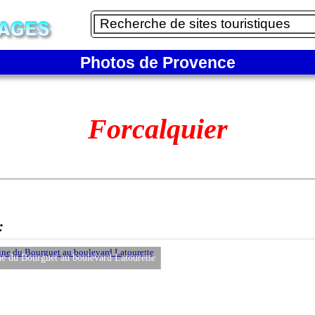
Photos de Provence
Forcalquier
:
du Bourguet au boulevard Latourette