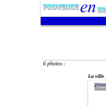
6 photos :
La ville 
guet
Fontaine 