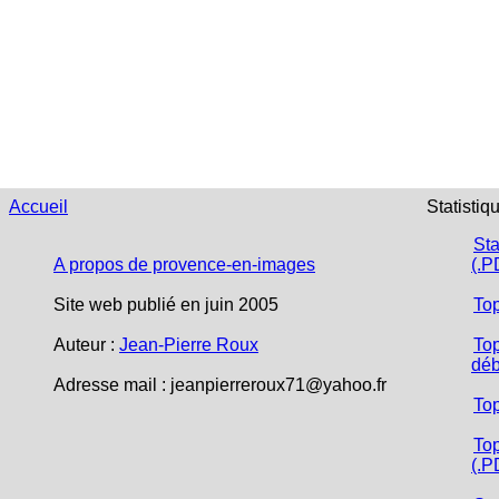
Accueil
Statistiq
Sta
A propos de provence-en-images
(.P
Site web publié en juin 2005
To
Auteur :
Jean-Pierre Roux
Top
déb
Adresse mail :
jeanpierreroux71@yahoo.fr
To
Top
(.P