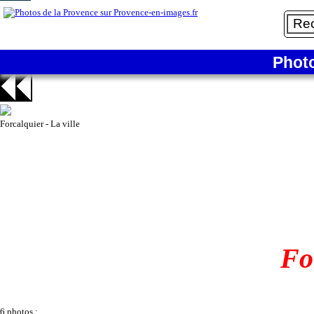
3/6
Phot
3 - Cathédrale Notre-Dame-du-Bourguet
Forcalquier - La ville
Fo
6 photos :