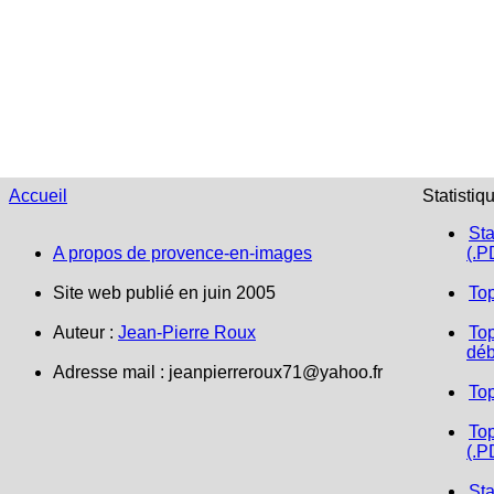
Accueil
Statistiq
Sta
A propos de provence-en-images
(.P
Site web publié en juin 2005
To
Auteur :
Jean-Pierre Roux
Top
déb
Adresse mail :
jeanpierreroux71@yahoo.fr
To
Top
(.P
Sta