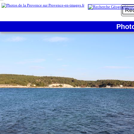
1/6
Phot