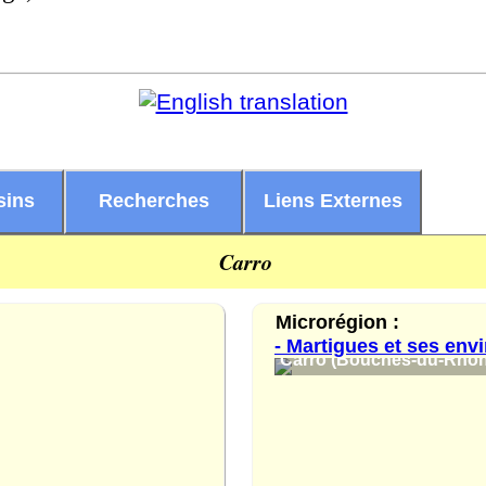
sins
Recherches
Liens Externes
Carro
Microrégion :
- Martigues et ses env
Carro (Bouches-du-Rhône)