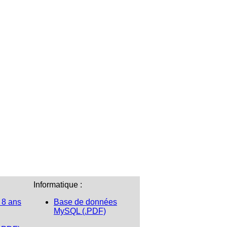
Informatique :
 8 ans
Base de données
MySQL (.PDF)