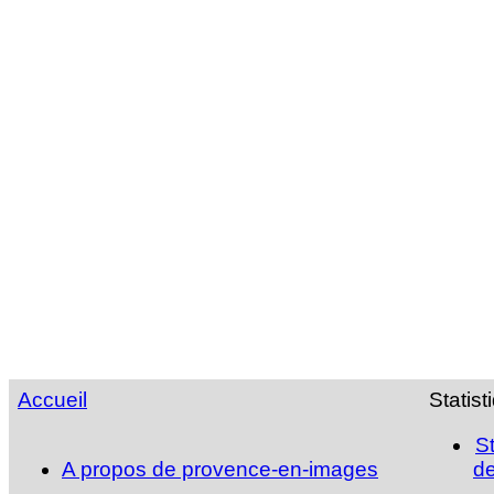
Accueil
Statist
S
A propos de provence-en-images
de