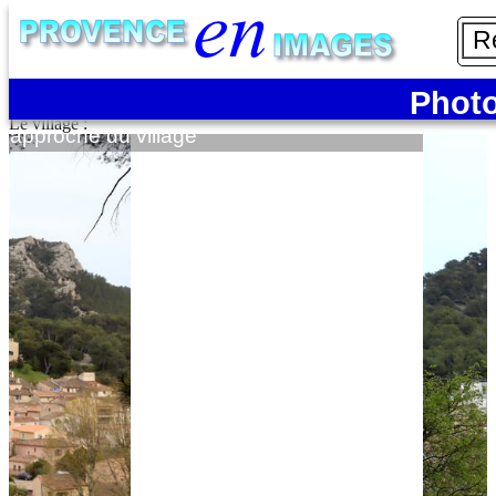
Meyrargues
8 photos :
Photo
Portfolio
Le village :
e