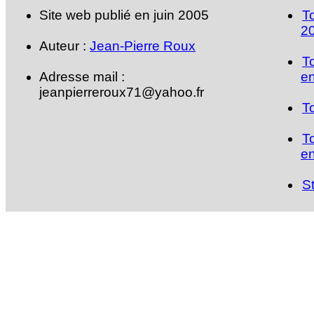
Site web publié en juin 2005
T
2
Auteur :
Jean-Pierre Roux
T
Adresse mail :
en
jeanpierreroux71@yahoo.fr
T
T
en
S