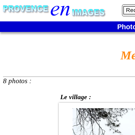
Phot
Me
8 photos :
Le village :