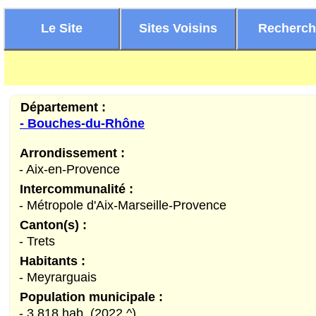
Le Site
Sites Voisins
Recherc
Département :
- Bouches-du-Rhône
Arrondissement :
- Aix-en-Provence
Intercommunalité :
- Métropole d'Aix-Marseille-Provence
Canton(s) :
- Trets
Habitants :
- Meyrarguais
Population municipale :
Meyrargues (Bouches-du-
- 3 818 hab. (2022 ^)