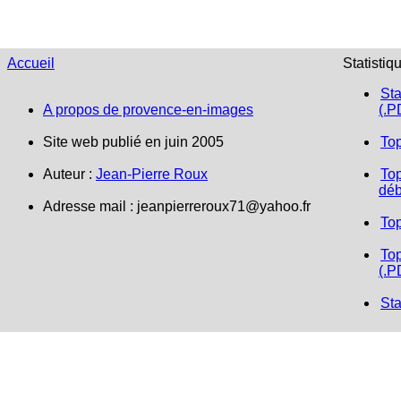
Accueil
Statistiq
Sta
A propos de provence-en-images
(.P
Site web publié en juin 2005
To
Auteur :
Jean-Pierre Roux
Top
déb
Adresse mail :
jeanpierreroux71@yahoo.fr
To
Top
(.P
Sta