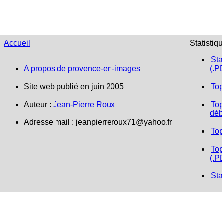
Accueil
Statistiq
Sta
A propos de provence-en-images
(.P
Site web publié en juin 2005
To
Auteur :
Jean-Pierre Roux
Top
déb
Adresse mail :
jeanpierreroux71@yahoo.fr
To
Top
(.P
Sta