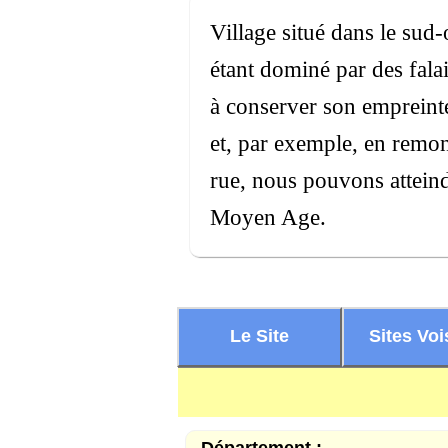
Village situé dans le sud
étant dominé par des falai
à conserver son empreinte 
et, par exemple, en remon
rue, nous pouvons atteind
Moyen Age.
Le Site
Sites Voi
Département :