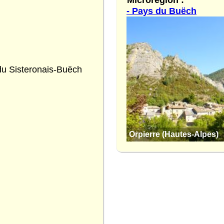
- Pays du Buëch
 Sisteronais-Buëch
Orpierre (Hautes-Alpes)