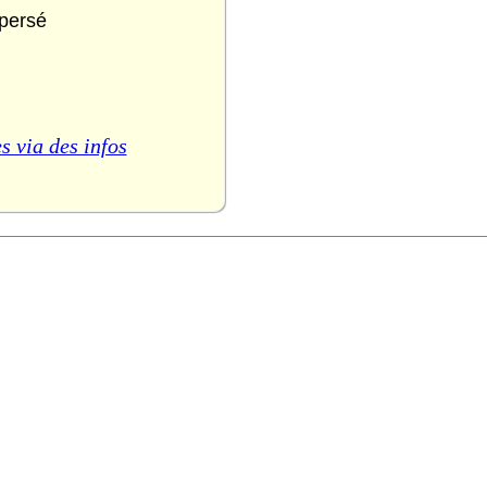
spersé
s via des infos