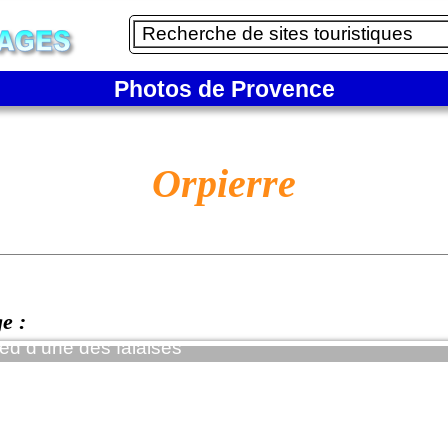
Photos de Provence
Orpierre
ge :
ied d'une des falaises