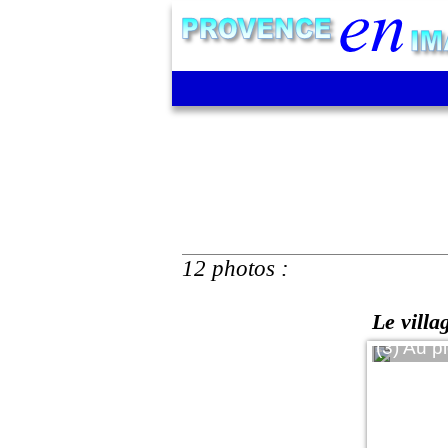
12 photos :
Le villa
 le village et sur une des falaises
(3) Au p