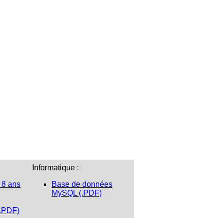
Informatique :
 8 ans
Base de données
MySQL (.PDF)
(.PDF)