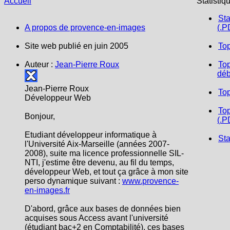
Accueil
Statistiq
Sta
A propos de provence-en-images
(.P
Site web publié en juin 2005
To
Auteur :
Jean-Pierre Roux
Top
déb
Jean-Pierre Roux
To
Développeur Web
Top
Bonjour,
(.P
Etudiant développeur informatique à
Sta
l'Université Aix-Marseille (années 2007-
2008), suite ma licence professionnelle SIL-
NTI, j'estime être devenu, au fil du temps,
développeur Web, et tout ça grâce à mon site
perso dynamique suivant :
www.provence-
en-images.fr
D'abord, grâce aux bases de données bien
acquises sous Access avant l'université
(étudiant bac+2 en Comptabilité), ces bases