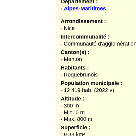
Département :
- Alpes-Maritimes
Arrondissement :
- Nice
Intercommunalité :
- Communauté d'agglomération 
Canton(s) :
- Menton
Habitants :
- Roquebrunois
Population municipale :
- 12 419 hab. (2022 v)
Altitude :
- 300 m
- Min. 0 m
- Max. 800 m
Superficie :
- 9,33 km²