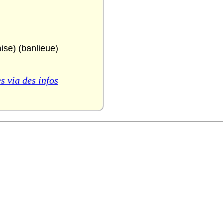
ise) (banlieue)
s via des infos