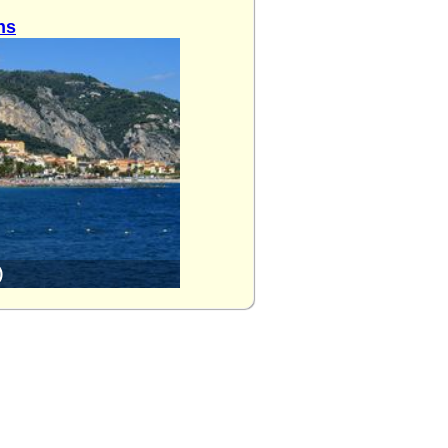
ns
)
Roquebrune-Cap-Martin (Alpes-Mar