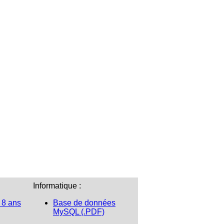
Informatique :
 8 ans
Base de données
MySQL (.PDF)