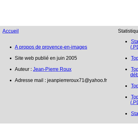
Accueil
Statistiq
Sta
A propos de provence-en-images
(.P
Site web publié en juin 2005
To
Auteur :
Jean-Pierre Roux
Top
déb
Adresse mail :
jeanpierreroux71@yahoo.fr
To
Top
(.P
Sta