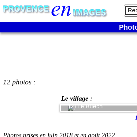
Phot
12 photos :
Le village :
(2) Le Buëch
Photos prises en juin 2018 et en août 2022