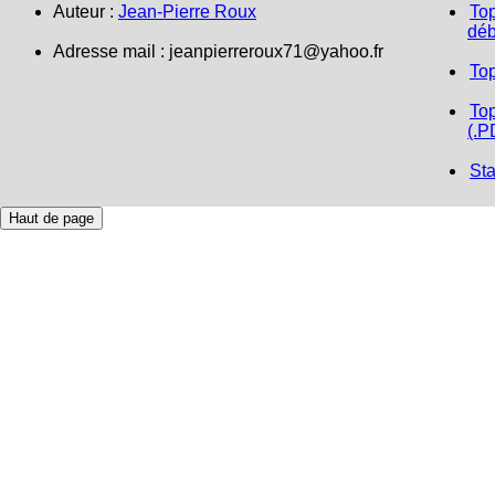
Auteur :
Jean-Pierre Roux
Top
déb
Adresse mail :
jeanpierreroux71@yahoo.fr
To
Top
(.P
Sta
Haut de page