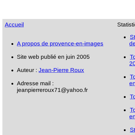
Accueil
Statist
S
A propos de provence-en-images
de
Site web publié en juin 2005
T
2
Auteur :
Jean-Pierre Roux
T
Adresse mail :
en
jeanpierreroux71@yahoo.fr
T
T
en
S