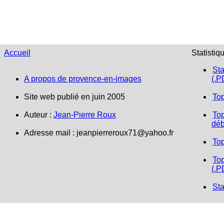
Accueil
Statistiq
Sta
A propos de provence-en-images
(.P
Site web publié en juin 2005
To
Auteur :
Jean-Pierre Roux
Top
déb
Adresse mail :
jeanpierreroux71@yahoo.fr
To
Top
(.P
Sta