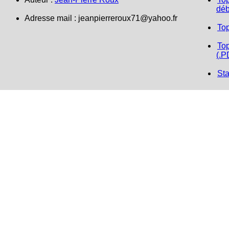
déb
Adresse mail :
jeanpierreroux71@yahoo.fr
To
Top
(.P
Sta