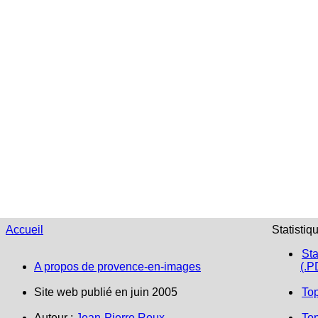
Accueil
Statistiq
Sta
A propos de provence-en-images
(.P
Site web publié en juin 2005
To
Auteur :
Jean-Pierre Roux
Top