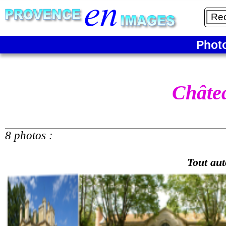
Phot
Châte
8 photos :
Tout aut