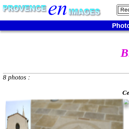
Phot
B
8 photos :
Ce