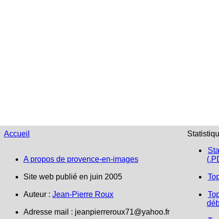
Accueil
Statistiq
Sta
A propos de provence-en-images
(.P
Site web publié en juin 2005
To
Auteur :
Jean-Pierre Roux
Top
déb
Adresse mail :
jeanpierreroux71@yahoo.fr