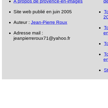
A propos de provence-en-images
de
Site web publié en juin 2005
T
2
Auteur :
Jean-Pierre Roux
T
Adresse mail :
en
jeanpierreroux71@yahoo.fr
T
T
en
S