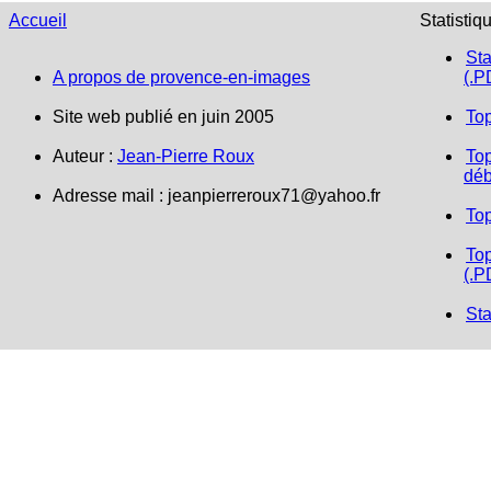
Accueil
Statistiq
Sta
A propos de provence-en-images
(.P
Site web publié en juin 2005
To
Auteur :
Jean-Pierre Roux
Top
déb
Adresse mail :
jeanpierreroux71@yahoo.fr
To
Top
(.P
Sta