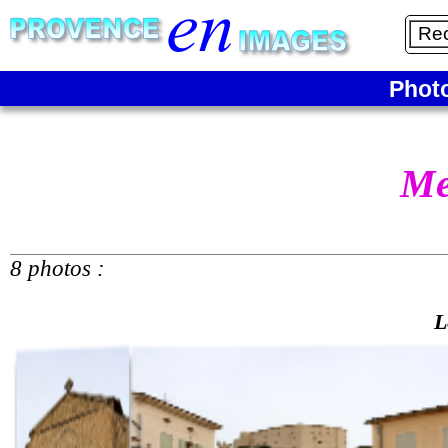
Phot
Me
8 photos :
L