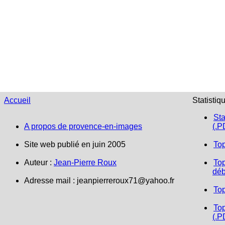
Accueil
Statistiq
Sta
A propos de provence-en-images
(.P
Site web publié en juin 2005
To
Auteur :
Jean-Pierre Roux
Top
déb
Adresse mail :
jeanpierreroux71@yahoo.fr
To
Top
(.P