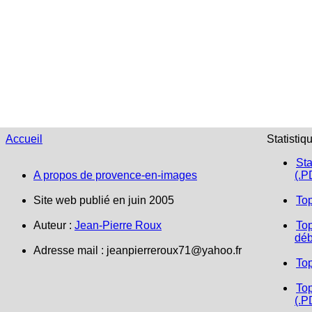
Accueil
Statistiq
Sta
A propos de provence-en-images
(.P
Site web publié en juin 2005
To
Auteur :
Jean-Pierre Roux
Top
déb
Adresse mail :
jeanpierreroux71@yahoo.fr
To
Top
(.P