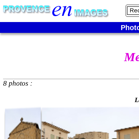
Phot
Me
8 photos :
L