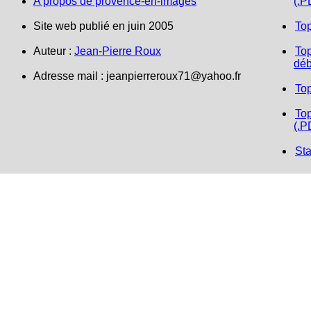
A propos de provence-en-images
(.P
Site web publié en juin 2005
To
Auteur :
Jean-Pierre Roux
Top
déb
Adresse mail :
jeanpierreroux71@yahoo.fr
To
Top
(.P
Sta