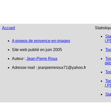
Accueil
Statistiq
Sta
A propos de provence-en-images
(.P
Site web publié en juin 2005
To
Auteur :
Jean-Pierre Roux
Top
déb
Adresse mail :
jeanpierreroux71@yahoo.fr
To
Top
(.P
Sta