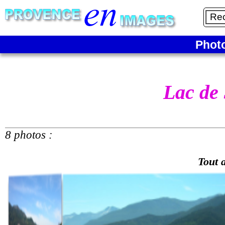
Phot
Lac de
8 photos :
Tout 