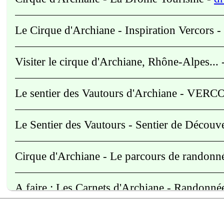
La Camargue (11)
La Côte Bleue (7)
Le Cirque d'Archiane - Inspiration Vercors
-
La Montagnette (4)
Le Briançonnais (5)
Visiter le cirque d'Archiane, Rhône-Alpes...
Le Dévoluy (5)
Le Diois (Drôme) (6)
Le sentier des Vautours d'Archiane - V
Le Luberon (9)
Le Queyras (5)
Le Sentier des Vautours - Sentier de Décou
Le Verdon (6)
Les Alpes du Mercantour (7)
Cirque d'Archiane - Le parcours de randon
Les Baronnies (Drôme) (3)
Les Cévennes (Gard) (3)
A faire : Les Carnets d'Archiane - Randonn
Manosque et ses Environs (5)
Marseille et ses environs (6)
Martigues et ses environs (6)