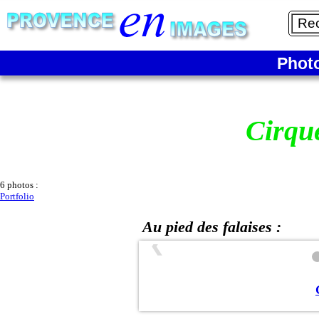
Phot
Cirqu
6 photos :
Portfolio
Au pied des falaises :
❮