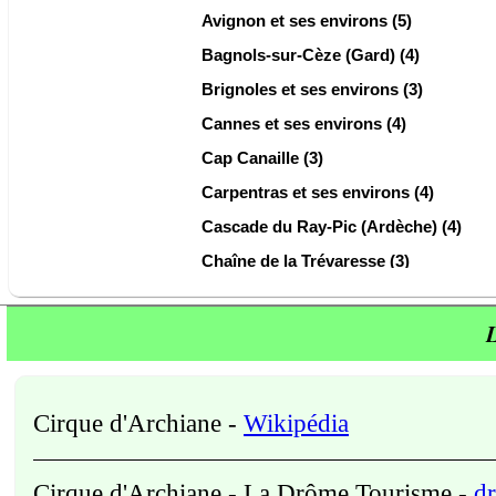
Avignon et ses environs (5)
Bagnols-sur-Cèze (Gard) (4)
Brignoles et ses environs (3)
Cannes et ses environs (4)
Cap Canaille (3)
Carpentras et ses environs (4)
Cascade du Ray-Pic (Ardèche) (4)
Chaîne de la Trévaresse (3)
Chaîne des Alpilles (13)
L
Draguignan et ses environs (2)
Embrun et ses environs (4)
En Drôme Provençale (Drôme) (5)
Cirque d'Archiane
-
Wikipédia
Gordes et ses environs (5)
Gorges de l'Ardèche (Ardèche) (6)
Cirque d'Archiane - La Drôme Tourisme
-
d