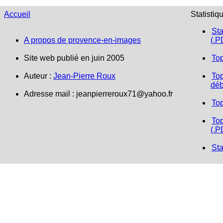
Accueil
Statistiq
Sta
A propos de provence-en-images
(.P
Site web publié en juin 2005
To
Auteur :
Jean-Pierre Roux
Top
déb
Adresse mail :
jeanpierreroux71@yahoo.fr
To
Top
(.P
Sta