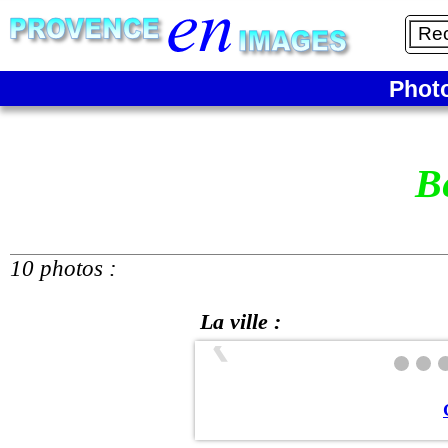
Phot
B
10 photos :
La ville :
❮