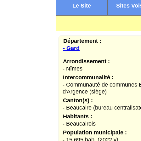
Le Site
Sites Voi
Département :
- Gard
Arrondissement :
- Nîmes
Intercommunalité :
- Communauté de communes B
d'Argence (siège)
Canton(s) :
- Beaucaire (bureau centralisat
Habitants :
- Beaucairois
Population municipale :
- 15 695 hab. (2022 v)