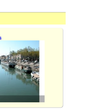
s
Nîmes (Gard)