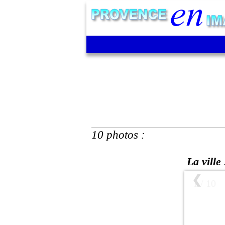
10 photos :
La ville 
❮
1 / 10