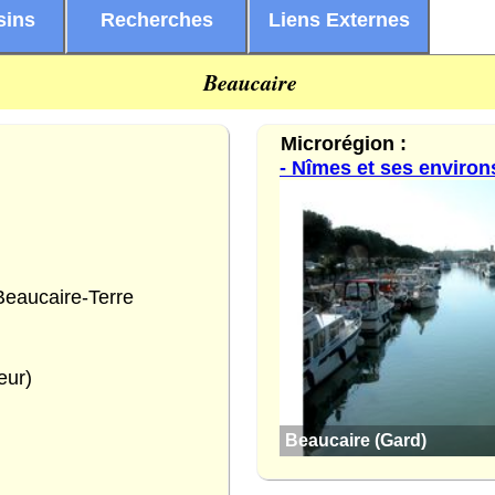
sins
Recherches
Liens Externes
Beaucaire
Microrégion :
- Nîmes et ses environ
eaucaire-Terre
eur)
Beaucaire (Gard)