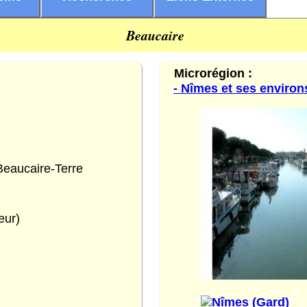
Beaucaire
Microrégion :
- Nîmes et ses environ
eaucaire-Terre
eur)