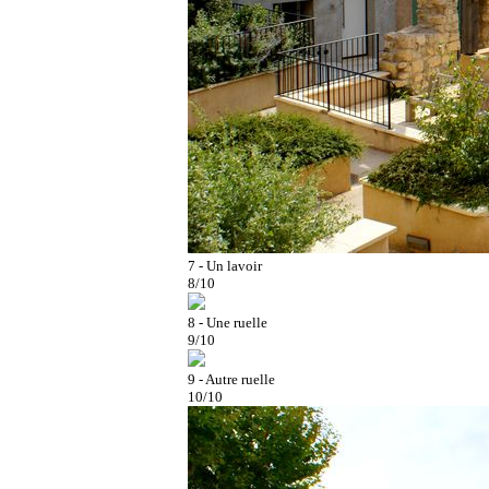
7 - Un lavoir
8/10
8 - Une ruelle
9/10
9 - Autre ruelle
10/10