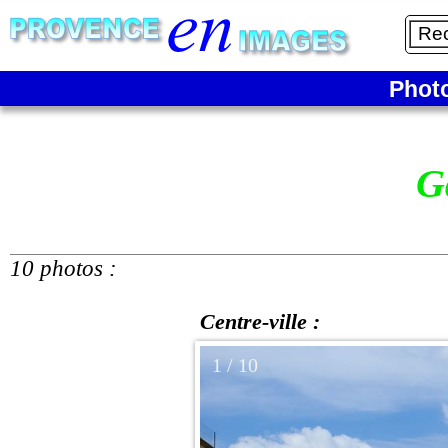
Phot
G
10 photos :
Centre-ville :
1 / 10