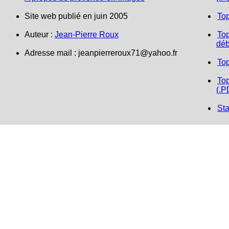
Site web publié en juin 2005
To
Auteur :
Jean-Pierre Roux
Top
déb
Adresse mail :
jeanpierreroux71@yahoo.fr
To
Top
(.P
Sta