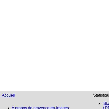
Accueil
Statistiq
Sta
A propos de provence-en-images
(.P