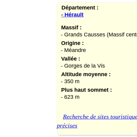
Département :
- Hérault
Massif :
- Grands Causses (Massif centr
Origine :
- Méandre
Vallée :
- Gorges de la Vis
Altitude moyenne :
- 350 m
Plus haut sommet :
- 623 m
Recherche de sites touristique
précises