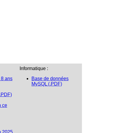
Informatique :
 8 ans
Base de données
MySQL (.PDF)
(.PDF)
n ce
n 2025