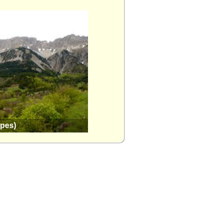
pes)
Col du Noyer (Hautes-Alpes)