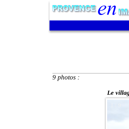
9 photos :
Le villa
1 / 9