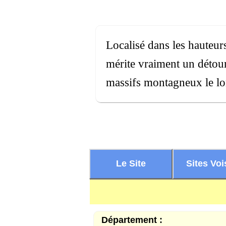
Localisé dans les hauteur
mérite vraiment un détour
massifs montagneux le lon
Le Site
Sites Voi
Département :