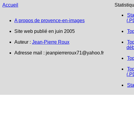
Accueil
Statistiq
Sta
A propos de provence-en-images
(.P
Site web publié en juin 2005
To
Auteur :
Jean-Pierre Roux
Top
déb
Adresse mail :
jeanpierreroux71@yahoo.fr
To
Top
(.P
Sta