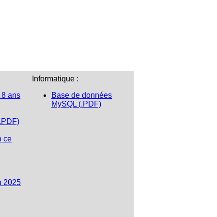
Informatique :
 8 ans
Base de données
MySQL (.PDF)
(.PDF)
n ce
n 2025