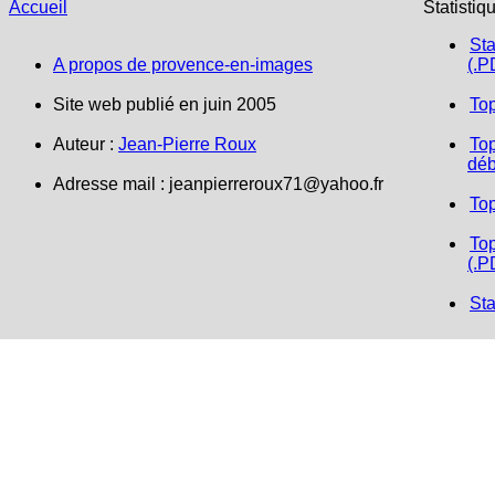
Accueil
Statistiq
Sta
A propos de provence-en-images
(.P
Site web publié en juin 2005
To
Auteur :
Jean-Pierre Roux
Top
déb
Adresse mail :
jeanpierreroux71@yahoo.fr
To
Top
(.P
Sta