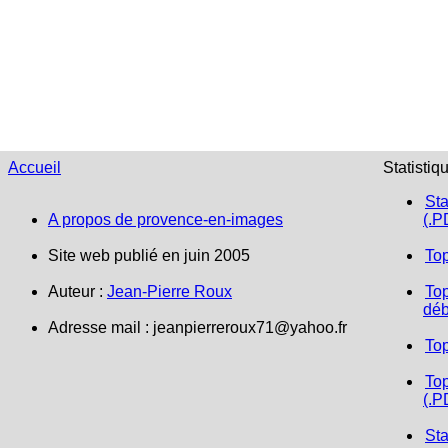
Accueil
Statistiq
Sta
A propos de provence-en-images
(.P
Site web publié en juin 2005
To
Auteur :
Jean-Pierre Roux
Top
déb
Adresse mail :
jeanpierreroux71@yahoo.fr
To
Top
(.P
Sta