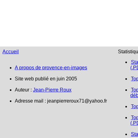
Accueil
Statistiq
Sta
A propos de provence-en-images
(.P
Site web publié en juin 2005
To
Auteur :
Jean-Pierre Roux
Top
déb
Adresse mail :
jeanpierreroux71@yahoo.fr
To
Top
(.P
Sta