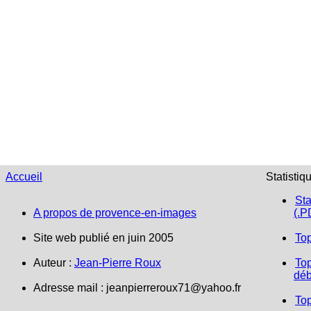
Accueil
Statistiq
Sta
A propos de provence-en-images
(.P
Site web publié en juin 2005
To
Auteur :
Jean-Pierre Roux
Top
déb
Adresse mail :
jeanpierreroux71@yahoo.fr
To