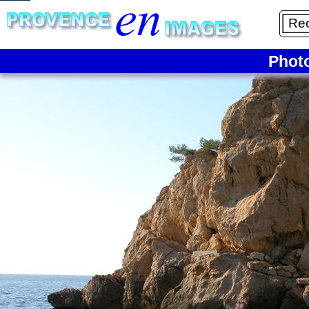
4/6
Phot